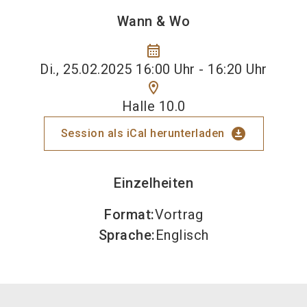
Wann & Wo
calendar_month
Di., 25.02.2025 16:00 Uhr - 16:20 Uhr
location_on
Halle 10.0
download_for_offline
Session als iCal herunterladen
Einzelheiten
Format
:
Vortrag
Sprache
:
Englisch