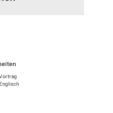
language
DE
search
heiten
Vortrag
Englisch