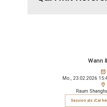
Wann 
calendar_month
Mo., 23.02.2026 15:4
location_on
Raum Shangha
Session als iCal h