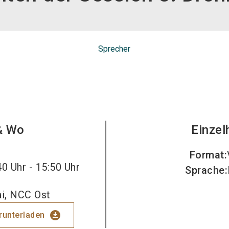
Sprecher
& Wo
Einzel
Format
:
0 Uhr - 15:50 Uhr
Sprache
:
i, NCC Ost
download_for_offline
erunterladen