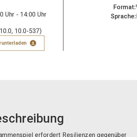
Format
:
0 Uhr - 14:00 Uhr
Sprache
:
10.0, 10.0-537)
download_for_offline
erunterladen
eschreibung
sammenspiel erfordert Resilienzen gegenüber