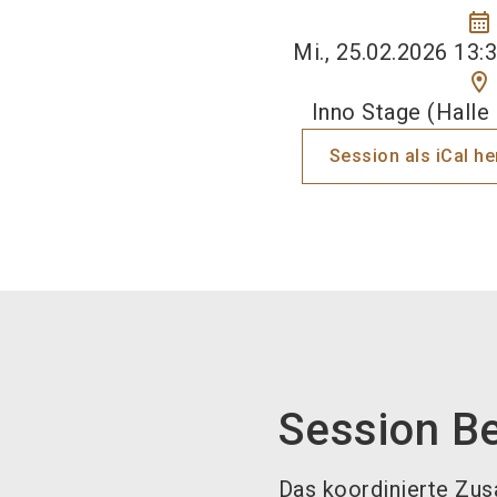
calendar_month
Mi., 25.02.2026 13:3
location_on
Inno Stage (Halle 
Session als iCal h
Session B
Das koordinierte Zu