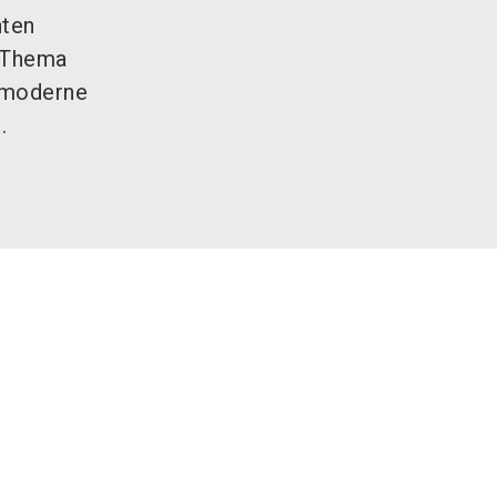
hten
m Thema
 moderne
.