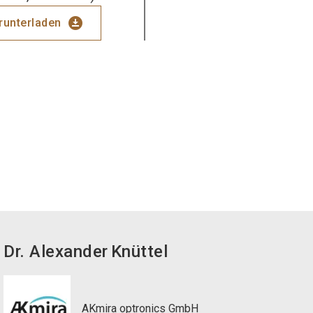
download_for_offline
erunterladen
Dr. Alexander
Knüttel
AKmira optronics GmbH