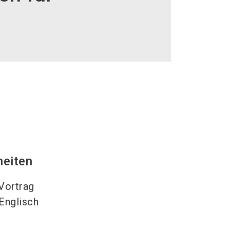
language
DE
search
heiten
Vortrag
Englisch