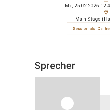
Mi., 25.02.2026 12:4
location_on
Main Stage (Hal
Session als iCal h
Sprecher