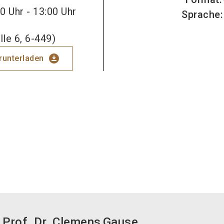
0 Uhr - 13:00 Uhr
Sprache
:
le 6, 6-449)
download_for_offline
erunterladen
Prof. Dr. Clemens
Gause