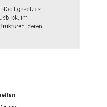
language
DE
TIS-Dachgesetzes
usblick. Im
search
strukturen, deren
heiten
Vortrag