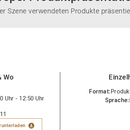
 der Szene verwendeten Produkte präsentie
& Wo
Einzel
Format
:
Produk
0 Uhr - 12:50 Uhr
Sprache
:
 11
download_for_offline
erunterladen