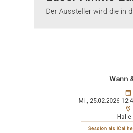
Der Aussteller wird die in
Wann 
calendar_month
Mi., 25.02.2026 12:4
location_on
Halle
Session als iCal h