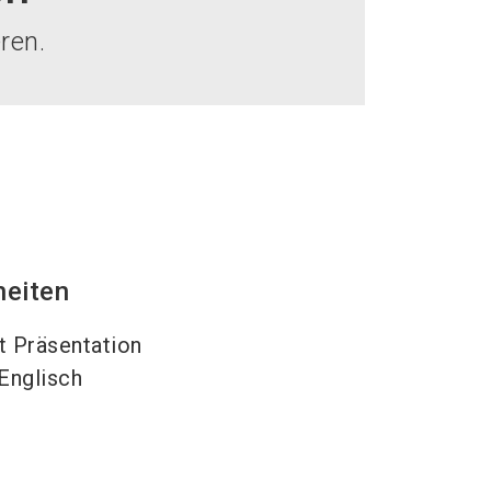
language
DE
ren.
search
heiten
t Präsentation
Englisch