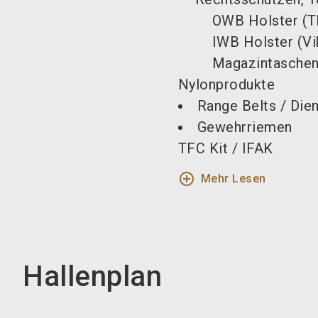
OWB Holster (Th
IWB Holster (Vi
Magazintaschen 
Nylonprodukte
Range Belts / Die
Gewehrriemen
TFC Kit / IFAK
add_circle_outline
Mehr Lesen
Hallenplan