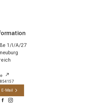
formation
aße 1/I/A/27
neuburg
reich
te
854157
 E-Mail