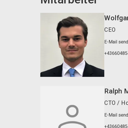
Wolfga
CEO
E-Mail sen
+43660485
Ralph
M
CTO / Ho
E-Mail sen
+43660485