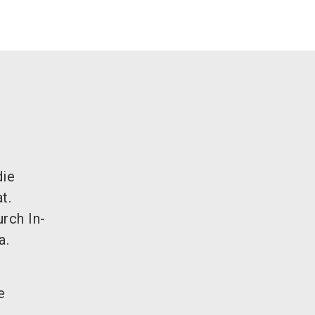
die
t.
rch In-
a.
e