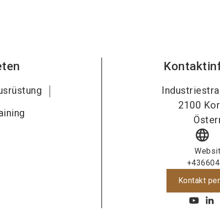
eten
Kontaktin
usrüstung
Industriestr
2100
Kor
aining
Öster
language
Websi
+436604
Kontakt per