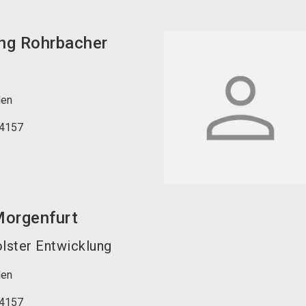
ng
Rohrbacher
den
4157
orgenfurt
lster Entwicklung
den
4157