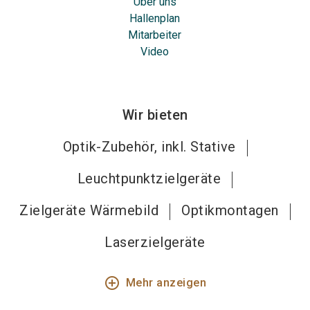
Über uns
Hallenplan
Mitarbeiter
Video
Wir bieten
Optik-Zubehör, inkl. Stative
Leuchtpunktzielgeräte
Zielgeräte Wärmebild
Optikmontagen
Laserzielgeräte
add_circle_outline
Mehr anzeigen