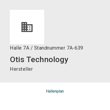
language
DE
search
Halle
7A
/
Standnummer
7A-639
Otis Technology
Hersteller
Hallenplan