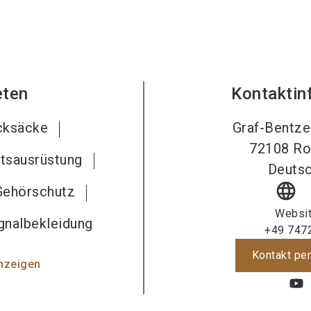
eten
Kontaktin
cksäcke
Graf-Bentze
72108
Ro
ätsausrüstung
Deutsc
language
Gehörschutz
Websi
ignalbekleidung
+49 747
Kontakt per
nzeigen