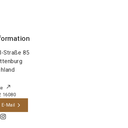
formation
l-Straße 85
ttenburg
hland
te
2 16080
 E-Mail