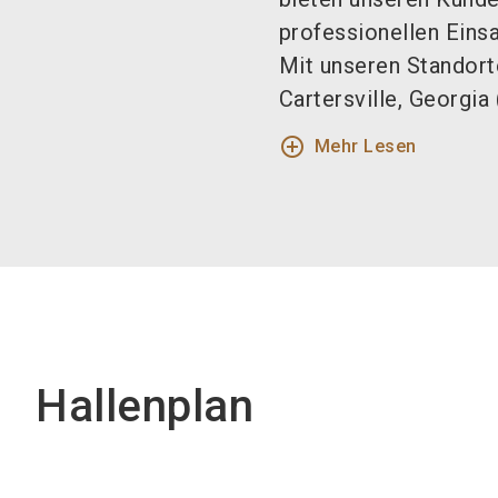
professionellen Einsa
Mit unseren Standor
Cartersville, Georgia 
add_circle_outline
Mehr Lesen
Hallenplan