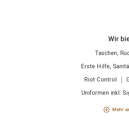
Wir bi
Taschen, Ru
Erste Hilfe, Sanit
Riot Control
Uniformen inkl. S
add_circle_outline
Mehr a