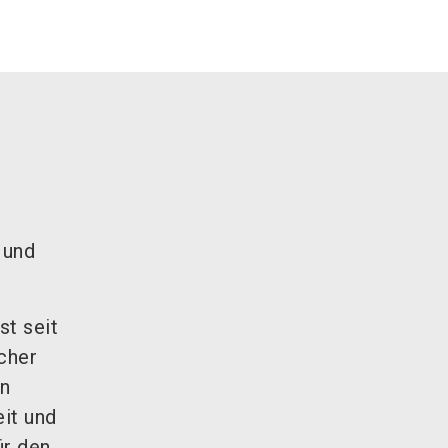
 und
t seit
cher
en
eit und
ür den