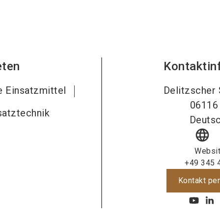
eten
Kontaktin
 Einsatzmittel
Delitzscher 
06116
satztechnik
Deutsc
language
Websi
+49 345 
Kontakt per