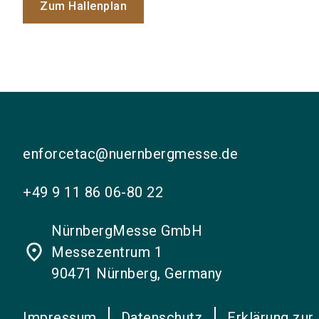
Zum Hallenplan
enforcetac@nuernbergmesse.de
+49 9 11 86 06-80 22
NürnbergMesse GmbH
place
Messezentrum 1
90471 Nürnberg, Germany
Impressum
Datenschutz
Erklärung zur 