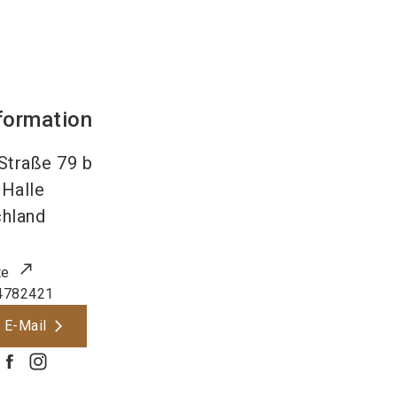
formation
Straße 79 b
Halle
hland
te
4782421
 E-Mail