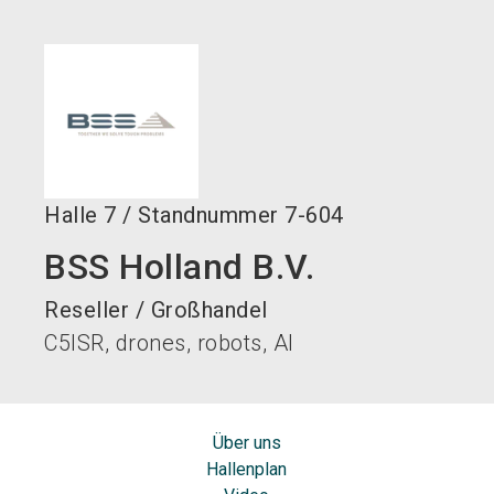
language
DE
search
Halle
7
/
Standnummer
7-604
BSS Holland B.V.
Reseller / Großhandel
C5ISR, drones, robots, AI
Über uns
Hallenplan