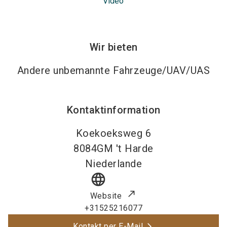
Video
Wir bieten
Andere unbemannte Fahrzeuge/UAV/UAS
Kontaktinformation
Koekoeksweg 6
8084GM
't Harde
Niederlande
language
Website
+31525216077
Kontakt per E-Mail