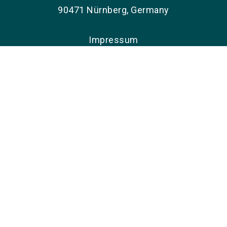
90471 Nürnberg, Germany
Impressum
Datenschutz
Erklärung zur Barrierefreiheit
Öffnungszeiten
Messegelände: ab 08:00 Uhr
Messehallen:
Montag, 1. März 2027: 09:00 - 18:00 Uhr
Dienstag, 2. März 2027: 09:00 - 18:00 Uhr
Mittwoch, 3. März 2027: 09:00 - 16:00 Uhr
FAQ zur Enforce Tac