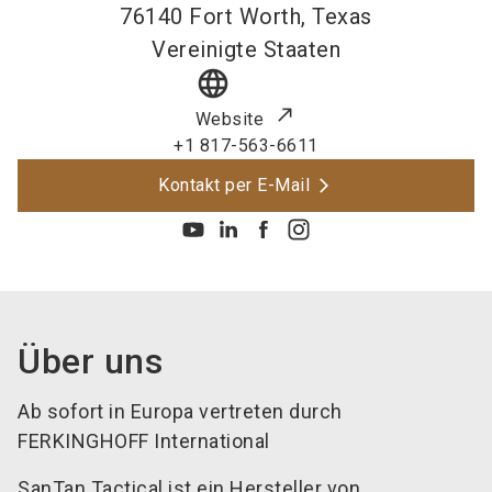
76140
Fort Worth, Texas
Vereinigte Staaten
language
Website
+1 817-563-6611
Kontakt per E-Mail
Über uns
Ab sofort in Europa vertreten durch
FERKINGHOFF International
SanTan Tactical ist ein Hersteller von