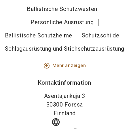
Ballistische Schutzwesten
Persönliche Ausrüstung
Ballistische Schutzhelme
Schutzschilde
Schlagausrüstung und Stichschutzausrüstung
add_circle_outline
Mehr anzeigen
Kontaktinformation
Asentajankuja 3
30300
Forssa
Finnland
language