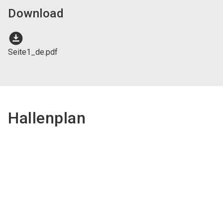
Download
download_for_offline
Seite1_de.pdf
Hallenplan