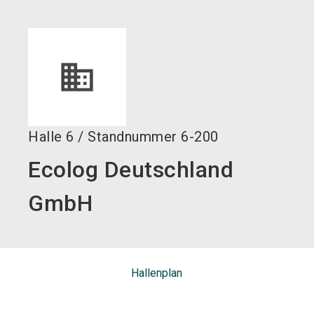
language
DE
search
Halle
6
/
Standnummer
6-200
Ecolog Deutschland
GmbH
Hallenplan