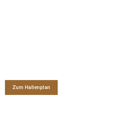
Zum Hallenplan
enforcetac@nuernbergmesse.de