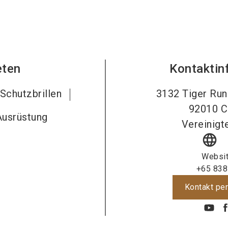
eten
Kontaktin
 Schutzbrillen
3132 Tiger Run
92010
C
Ausrüstung
Vereinigt
language
Websi
+65 838
Kontakt per