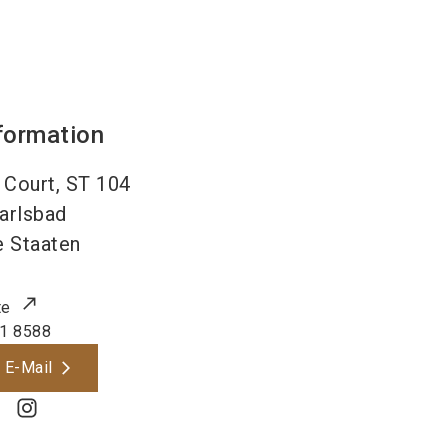
formation
 Court, ST 104
arlsbad
e Staaten
te
1 8588
 E-Mail