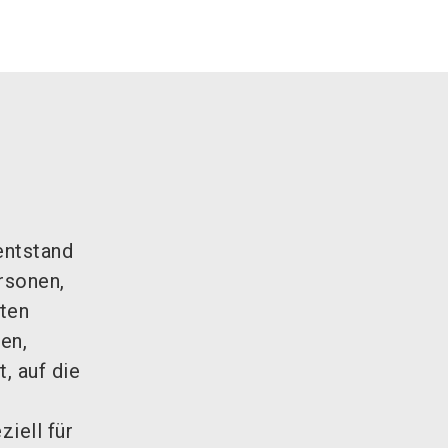
entstand
rsonen,
ten
en,
, auf die
ziell für