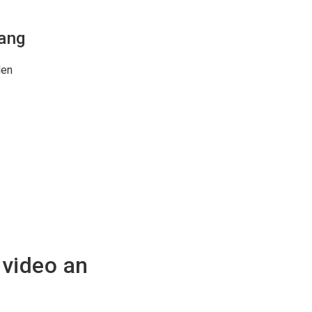
ang
den
nvideo an