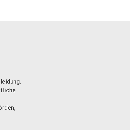
leidung,
tliche
örden,