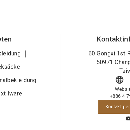
eten
Kontaktin
kleidung
60 Gongxi 1st 
50971
Chang
cksäcke
Tai
language
gnalbekleidung
Websi
xtilware
+886 4 7
Kontakt per