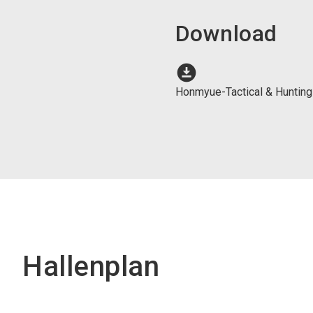
Download
download_for_offline
Honmyue-Tactical & Hunting 
Hallenplan