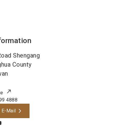
formation
Road Shengang
hua County
wan
te
99 4888
 E-Mail