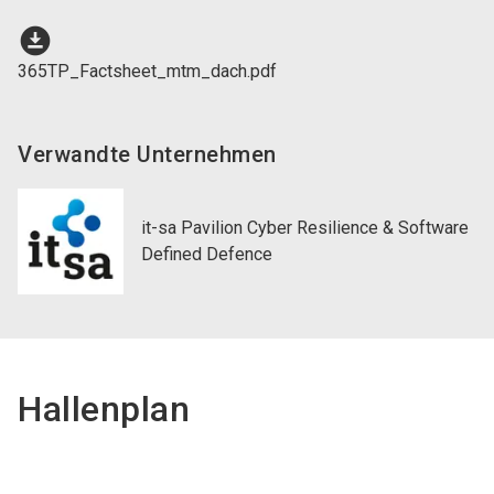
download_for_offline
365TP_Factsheet_mtm_dach.pdf
Verwandte Unternehmen
it-sa Pavilion Cyber Resilience & Software
Defined Defence
Hallenplan