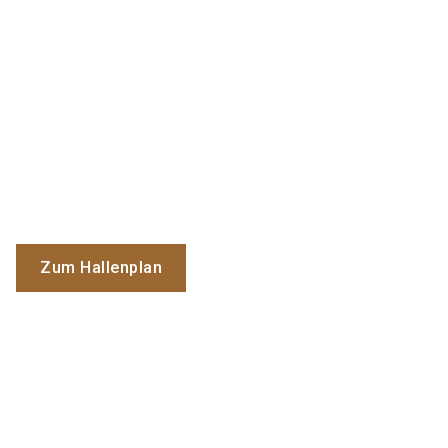
Zum Hallenplan
Sehen Sie sich unser Firmenvideo an
INVISIO A/S Video