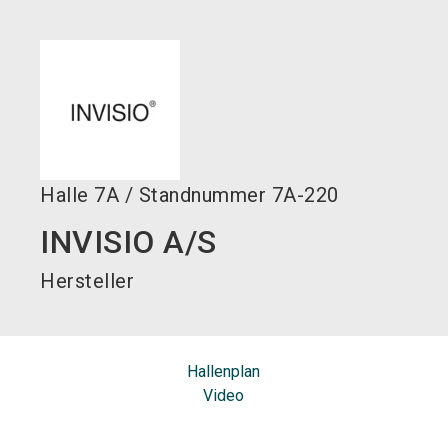
language
DE
search
Halle
7A
/
Standnummer
7A-220
INVISIO A/S
Hersteller
Hallenplan
Video