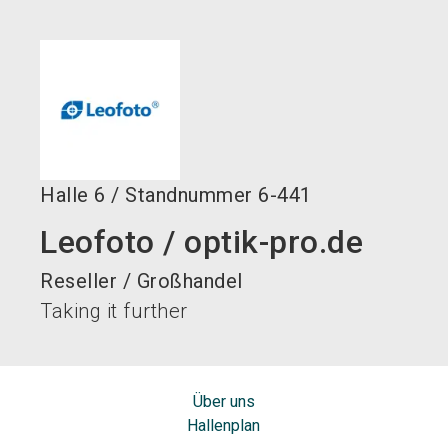
language
DE
search
Halle
6
/
Standnummer
6-441
Leofoto / optik-pro.de
Reseller / Großhandel
Taking it further
Über uns
Hallenplan