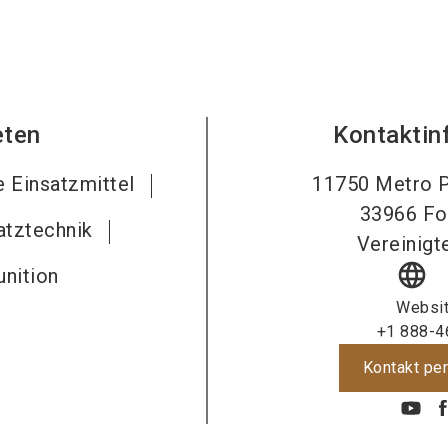
eten
Kontaktin
 Einsatzmittel
11750 Metro P
33966
Fo
atztechnik
Vereinigt
language
nition
Websi
+1 888-4
Kontakt per