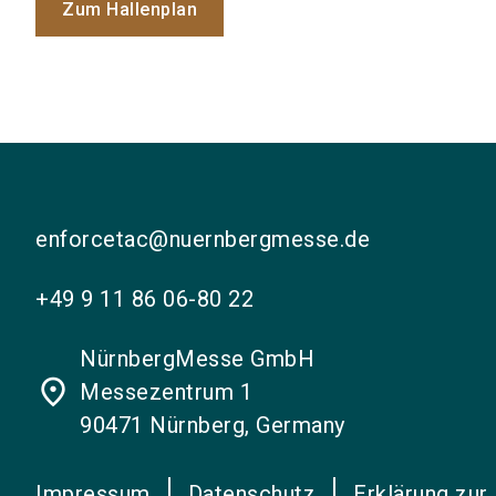
Zum Hallenplan
enforcetac@nuernbergmesse.de
+49 9 11 86 06-80 22
NürnbergMesse GmbH
place
Messezentrum 1
90471 Nürnberg, Germany
Impressum
Datenschutz
Erklärung zur 