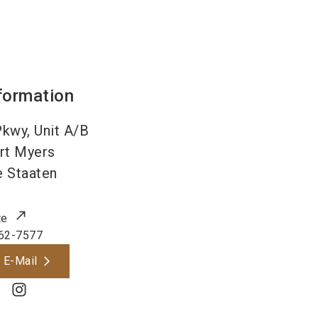
formation
kwy, Unit A/B
rt Myers
e Staaten
te
62-7577
 E-Mail