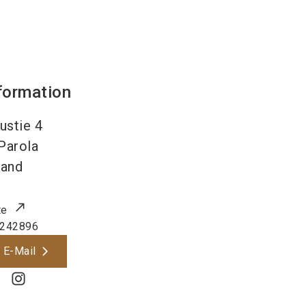
formation
ustie 4
Parola
land
te
242896
 E-Mail