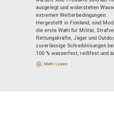
ausgelegt und widerstehen Wasse
extremen Wetterbedingungen.
Hergestellt in Finnland, sind M
die erste Wahl für Militär, Straf
Rettungskräfte, Jäger und Outdoo
zuverlässige Schreiblösungen ben
100 % wasserfest, reißfest und äu
add_circle_outline
Mehr Lesen