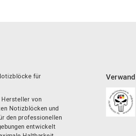
otizblöcke für
Verwand
 Hersteller von
ten Notizblöcken und
für den professionellen
gebungen entwickelt
aximale Haltbarkeit