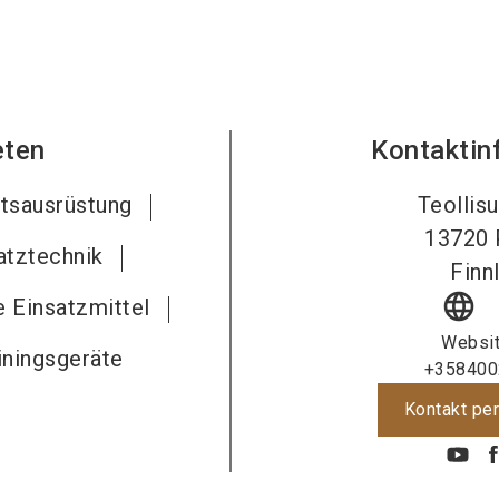
eten
Kontaktin
ätsausrüstung
Teollisu
13720
atztechnik
Finn
language
 Einsatzmittel
Websi
iningsgeräte
+358400
Kontakt per