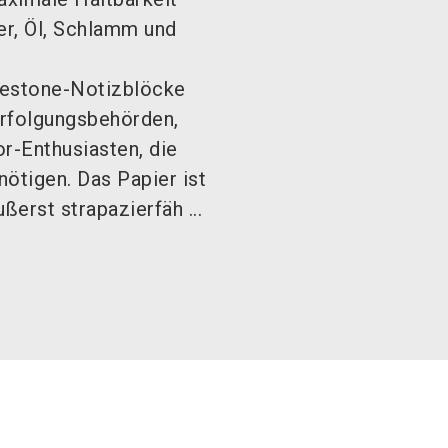
r, Öl, Schlamm und
odestone-Notizblöcke
verfolgungsbehörden,
r-Enthusiasten, die
ötigen. Das Papier ist
ßerst strapazierfäh ...