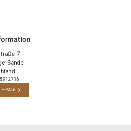
formation
traße 7
ge-Sande
hland
 8912716
 E-Mail