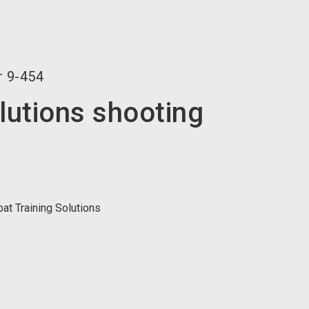
language
DE
search
r
9-454
lutions shooting
at Training Solutions