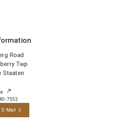
formation
erg Road
nberry Twp
e Staaten
te
40-7552
 E-Mail