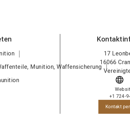
eten
Kontaktin
nition
17 Leonb
16066
Cra
affenteile, Munition, Waffensicherung
Vereinigt
language
unition
Websi
+1 724-9
Kontakt per