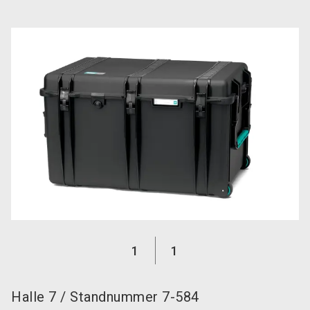
language
DE
search
1
1
Halle
7
/
Standnummer
7-584