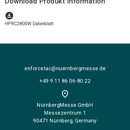
Download Produkt Information
download_for_offline
HPRC2800W Datenblatt
enforcetac@nuernbergmesse.de
+49 9 11 86 06-80 22
place
NürnbergMesse GmbH
Messezentrum 1
90471 Nürnberg, Germany