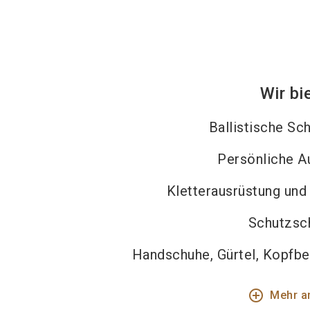
Wir bi
Ballistische S
Persönliche A
Kletterausrüstung und
Schutzsc
Handschuhe, Gürtel, Kopfb
add_circle_outline
Mehr a