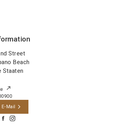
formation
nd Street
ano Beach
e Staaten
te
00900
 E-Mail