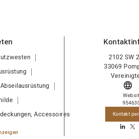
eten
Kontaktin
chutzwesten
2102 SW 2
33069
Pomp
usrüstung
Vereinigt
language
 Abseilausrüstung
Websi
hilde
95463
edeckungen, Accessoires
Kontakt per
nzeigen