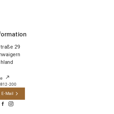
formation
straße 29
hwaigern
hland
te
 812-200
 E-Mail