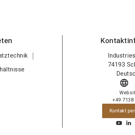
eten
Kontaktin
atztechnik
Industrie
74193
Sc
hältnisse
Deutsc
language
Websi
+49 7138
Kontakt per