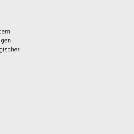
,
tern
igen
gischer