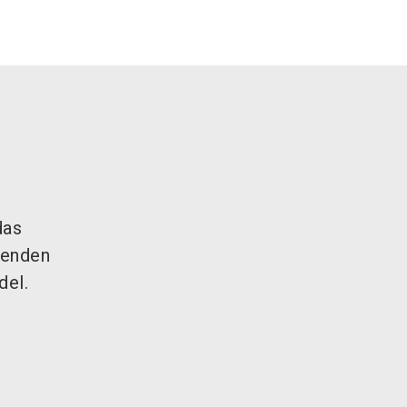
das
renden
del.