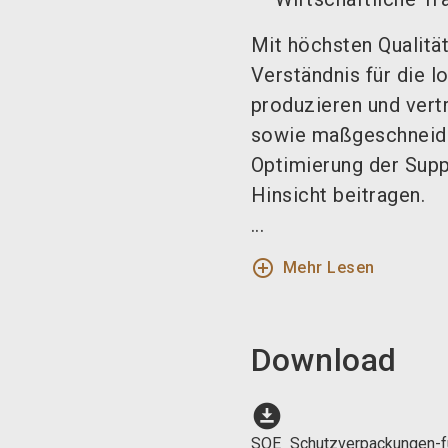
Mit höchsten Qualit
Verständnis für die 
produzieren und vert
sowie maßgeschneide
Optimierung der Supp
Hinsicht beitragen.
...
add_circle_outline
Mehr Lesen
Download
download_for_offline
SOE_Schutzverpackungen-fü