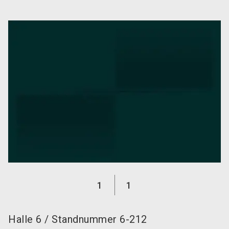
language
DE
search
1
1
Halle
6
/
Standnummer
6-212