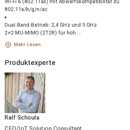
Wi-Fi 6 (802.11ax) mit Abwärtskompatibilität zu
802.11a/b/g/n/ac
Dual-Band-Betrieb: 2,4 GHz und 5 GHz
2×2 MU-MIMO (2T2R) für höh ...
add_circle_outline
Mehr Lesen
Produktexperte
Ralf
Schoula
CEO/IoT Solution Consultant