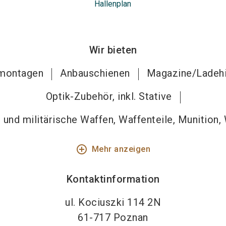
Hallenplan
Wir bieten
montagen
Anbauschienen
Magazine/Ladehi
Optik-Zubehör, inkl. Stative
und militärische Waffen, Waffenteile, Munition,
add_circle_outline
Mehr anzeigen
Kontaktinformation
ul. Kociuszki 114 2N
61-717
Poznan