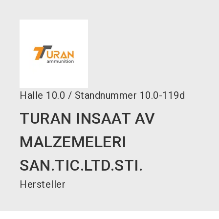
language
DE
search
Halle
10.0
/
Standnummer
10.0-119d
TURAN INSAAT AV
MALZEMELERI
SAN.TIC.LTD.STI.
Hersteller