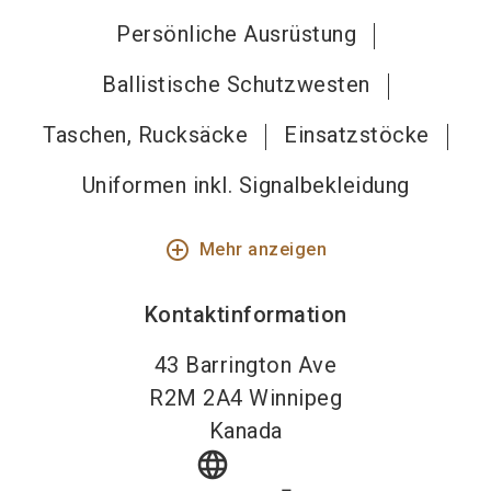
Persönliche Ausrüstung
Ballistische Schutzwesten
Taschen, Rucksäcke
Einsatzstöcke
Uniformen inkl. Signalbekleidung
add_circle_outline
Mehr anzeigen
Kontaktinformation
43 Barrington Ave
R2M 2A4
Winnipeg
Kanada
language