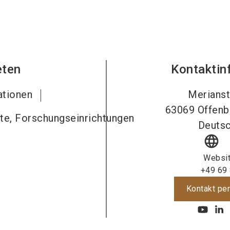
eten
Kontaktin
ationen
Merianst
63069
Offenb
ute, Forschungseinrichtungen
Deutsc
language
Websi
+49 69
Kontakt per