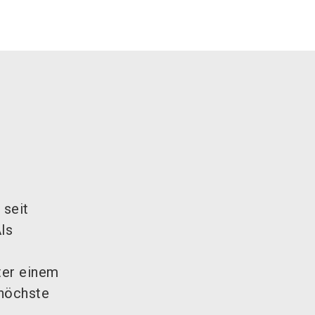
 seit
ls
ter einem
 höchste