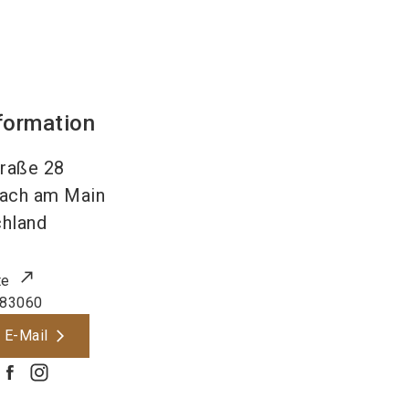
formation
raße 28
ach am Main
hland
te
 83060
 E-Mail