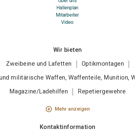
Über uns
Hallenplan
Mitarbeiter
Video
Wir bieten
Zweibeine und Lafetten
Optikmontagen
nd militärische Waffen, Waffenteile, Munition, 
Magazine/Ladehilfen
Repetiergewehre
add_circle_outline
Mehr anzeigen
Kontaktinformation