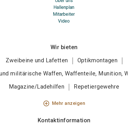
Über uns
Hallenplan
Mitarbeiter
Video
Wir bieten
Zweibeine und Lafetten
Optikmontagen
nd militärische Waffen, Waffenteile, Munition, 
Magazine/Ladehilfen
Repetiergewehre
add_circle_outline
Mehr anzeigen
Kontaktinformation