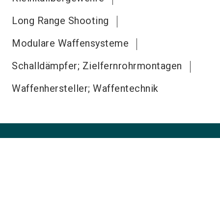
Long Range Shooting
Modulare Waffensysteme
Schalldämpfer; Zielfernrohrmontagen
Waffenhersteller; Waffentechnik
enforcetac@nuernbergmesse.de
+49 9 11 86 06-80 22
place