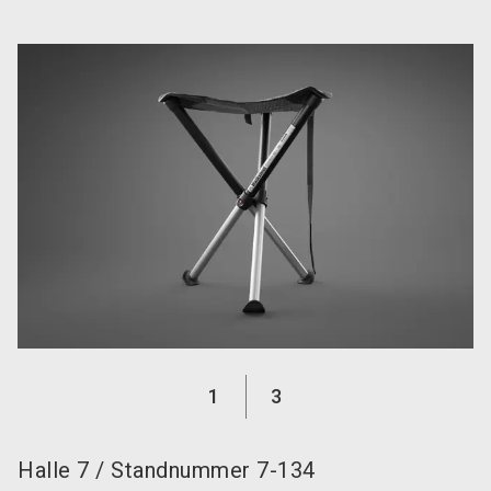
language
DE
search
1
3
Halle
7
/
Standnummer
7-134