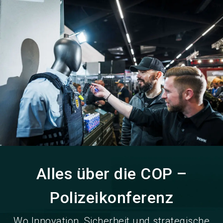
language
DE
search
Alles über die COP –
Polizeikonferenz
Wo Innovation, Sicherheit und strategische