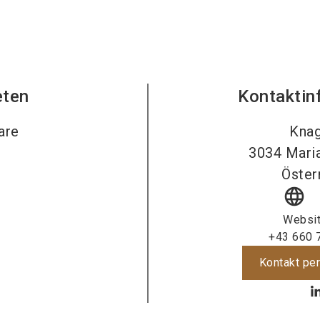
eten
Kontaktin
are
Knag
3034
Mari
Öster
language
Websi
+43 660 
Kontakt per