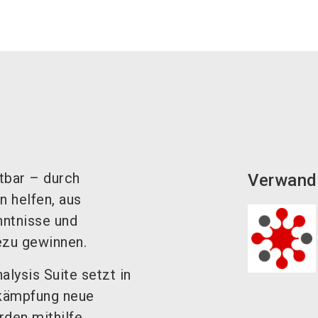
tbar – durch
Verwand
 helfen, aus
nntnisse und
e
zu gewinnen.
lysis Suite setzt in
ekämpfung neue
den mithilfe