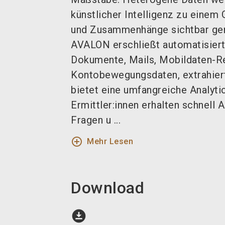
künstlicher Intelligenz zu einem
und Zusammenhänge sichtbar ge
AVALON erschließt automatisier
Dokumente, Mails, Mobildaten-R
Kontobewegungsdaten, extrahier
bietet eine umfangreiche Analyti
Ermittler:innen erhalten schnell 
Fragen u ...
add_circle_outline
Mehr Lesen
Download
download_for_offline