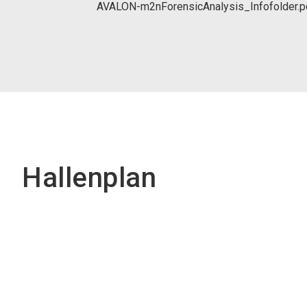
AVALON-m2nForensicAnalysis_Infofolder.p
Hallenplan