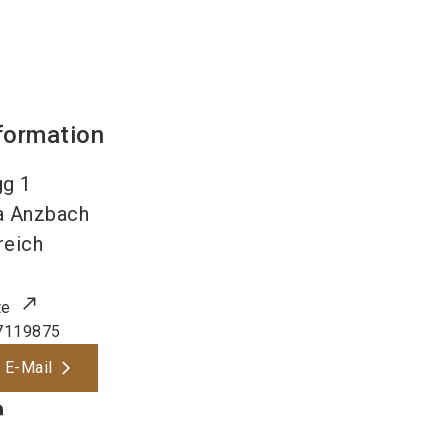
formation
g 1
a Anzbach
reich
te
7119875
 E-Mail