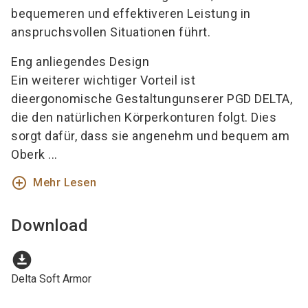
bequemeren und effektiveren Leistung in
anspruchsvollen Situationen führt.
Eng anliegendes Design
Ein weiterer wichtiger Vorteil ist
die
ergonomische Gestaltung
unserer PGD DELTA,
die den natürlichen Körperkonturen folgt. Dies
sorgt dafür, dass sie angenehm und bequem am
Oberk ...
add_circle_outline
Mehr Lesen
Download
download_for_offline
Delta Soft Armor