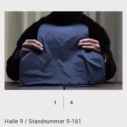
language
DE
search
1
4
Halle
9
/
Standnummer
9-161