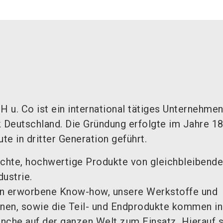
 u. Co ist ein international tätiges Unternehmen
k Deutschland. Die Gründung erfolgte im Jahre 1
e in dritter Generation geführt.
echte, hochwertige Produkte von gleichbleibender
ustrie.
ion erworbene Know-how, unsere Werkstoffe und
en, sowie die Teil- und Endprodukte kommen in
nche auf der ganzen Welt zum Einsatz. Hierauf s