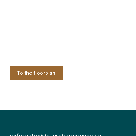
To the floorplan
enforcetac@nuernbergmesse.de