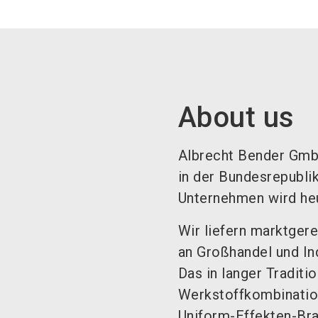
About us
Albrecht Bender GmbH
in der Bundesrepubli
Unternehmen wird heut
Wir liefern marktger
an Großhandel und Ind
Das in langer Tradit
Werkstoffkombination
Uniform-Effekten-Bra