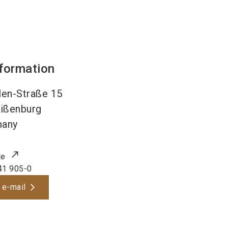
nformation
len-Straße 15
ißenburg
many
te
41 905-0
 e-mail