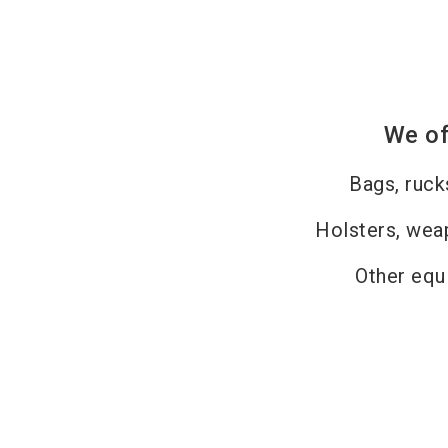
We of
Bags, ruc
Holsters, wea
Other equ